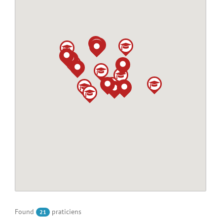
Found
praticiens
21