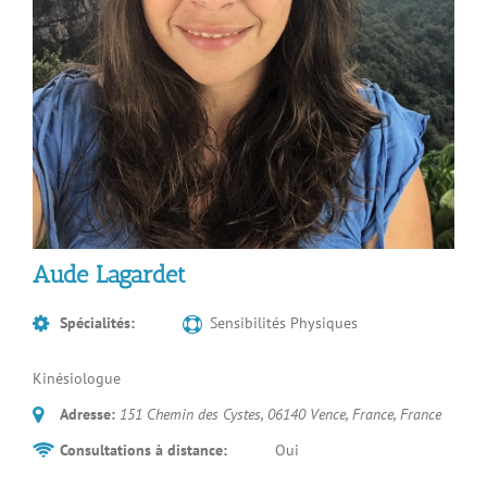
Aude Lagardet
Spécialités:
Sensibilités Physiques
Kinésiologue
Adresse:
151 Chemin des Cystes, 06140 Vence, France
,
France
Consultations à distance:
Oui